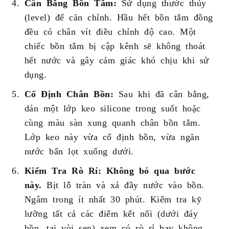
Cân Bằng Bồn Tắm:
Sử dụng thước thủy
(level) để căn chỉnh. Hầu hết bồn tắm đồng
đều có chân vít điều chỉnh độ cao. Một
chiếc bồn tắm bị cập kênh sẽ không thoát
hết nước và gây cảm giác khó chịu khi sử
dụng.
Cố Định Chân Bồn:
Sau khi đã cân bằng,
dán một lớp keo silicone trong suốt hoặc
cùng màu sàn xung quanh chân bồn tắm.
Lớp keo này vừa cố định bồn, vừa ngăn
nước bẩn lọt xuống dưới.
Kiểm Tra Rò Rỉ:
Không bỏ qua bước
này.
Bịt lỗ tràn và xả đầy nước vào bồn.
Ngâm trong ít nhất 30 phút. Kiểm tra kỹ
lưỡng tất cả các điểm kết nối (dưới đáy
bồn, tại vòi sen) xem có rò rỉ hay không.