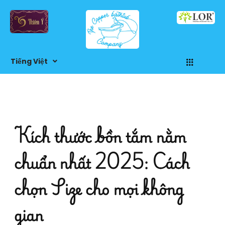
Nhảy
tới
nội
dung
Menu
Tiếng Việt
Kích thước bồn tắm nằm
chuẩn nhất 2025: Cách
chọn Size cho mọi không
gian