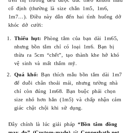
cố định (thường là size chẵn 1m5, 1m6,
1m7…). Điều này dẫn đến hai tình huống dở
khóc dở cười:
Thiếu hụt:
Phòng tắm của bạn dài 1m65,
nhưng bồn tắm chỉ có loại 1m6. Bạn bị
thừa ra 5cm “chết”, tạo thành khe hở khó
vệ sinh và mất thẩm mỹ.
Quá khổ:
Bạn thích mẫu bồn tắm dài 1m7
để duỗi chân thoải mái, nhưng tường nhà
chỉ còn đúng 1m68. Bạn buộc phải chọn
size nhỏ hơn hẳn (1m5) và chấp nhận cảm
giác chật chội khi sử dụng.
Đây chính là lúc giải pháp
“Bồn tắm đồng
may đo” (Custom-made)
từ
Copperbath.net