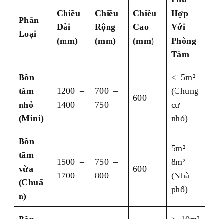
Chiều
Chiều
Chiều
Hợp
Phân
Dài
Rộng
Cao
Với
Loại
(mm)
(mm)
(mm)
Phòng
Tắm
Bồn
< 5m²
tắm
1200 –
700 –
(Chung
600
nhỏ
1400
750
cư
(Mini)
nhỏ)
Bồn
5m² –
tắm
1500 –
750 –
8m²
vừa
600
1700
800
(Nhà
(Chuẩ
phố)
n)
Bồn
> 10m²