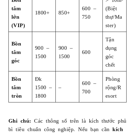
tắm
600 –
(Biệt
1800+
850+
lớn
750
thự/Ma
(VIP)
ster)
Tận
Bồn
900 –
900 –
dụng
tắm
600
1500
1500
góc
góc
chết
Bồn
Đk
Phòng
600 –
tắm
1500 –
–
rộng/R
700
tròn
1800
esort
Ghi chú:
Các thông số trên là kích thước phủ
bì tiêu chuẩn công nghiệp. Nếu bạn cần
kích