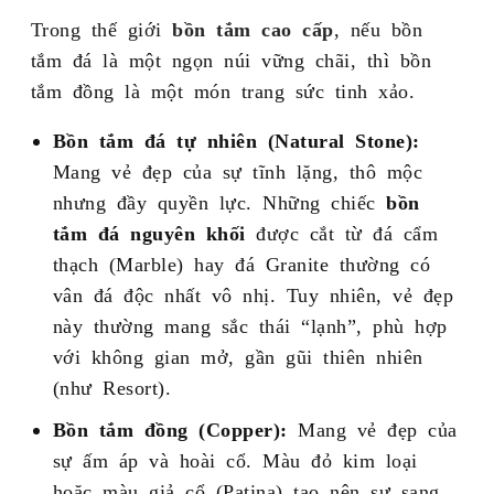
Trong thế giới
bồn tắm cao cấp
, nếu bồn
tắm đá là một ngọn núi vững chãi, thì bồn
tắm đồng là một món trang sức tinh xảo.
Bồn tắm đá tự nhiên (Natural Stone):
Mang vẻ đẹp của sự tĩnh lặng, thô mộc
nhưng đầy quyền lực. Những chiếc
bồn
tắm đá nguyên khối
được cắt từ đá cẩm
thạch (Marble) hay đá Granite thường có
vân đá độc nhất vô nhị. Tuy nhiên, vẻ đẹp
này thường mang sắc thái “lạnh”, phù hợp
với không gian mở, gần gũi thiên nhiên
(như Resort).
Bồn tắm đồng (Copper):
Mang vẻ đẹp của
sự ấm áp và hoài cổ. Màu đỏ kim loại
hoặc màu giả cổ (Patina) tạo nên sự sang