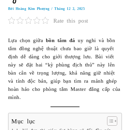
Bởi
Hoàng Kim Phượng
/
Tháng 12 2, 2025
Rate this post
Lựa chọn giữa
bồn tắm đá
uy nghi và bồn
tắm đồng nghệ thuật chưa bao giờ là quyết
định dễ dàng cho giới thượng lưu. Bài viết
này sẽ đặt hai “kỳ phùng địch thủ” này lên
bàn cân về trọng lượng, khả năng giữ nhiệt
và tính độc bản, giúp bạn tìm ra mảnh ghép
hoàn hảo cho phòng tắm Master đẳng cấp của
mình.
Mục lục
1. Vẻ đẹp thị giác: Sự hùng vĩ đối đầu nét