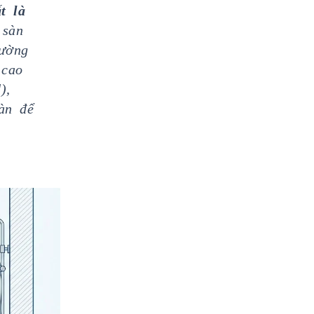
t là
 sàn
hường
 cao
),
àn để