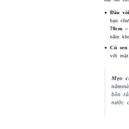
Đầu vò
bạn chư
70cm –
nằm kho
Củ sen 
với mặt
Mẹo c
nằm
mà
bồn t
nước c