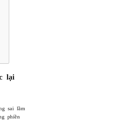
c lại
ng sai lầm
ng phiền