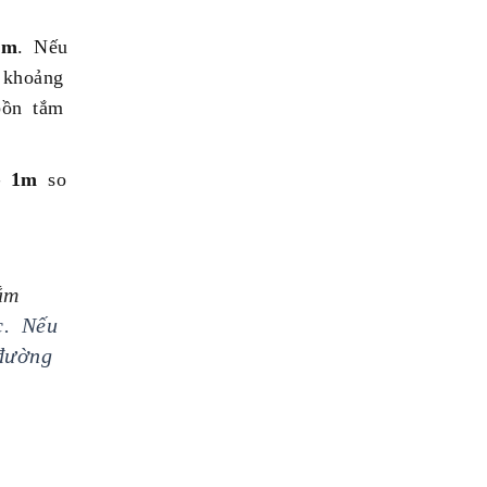
cm
. Nếu
 khoảng
bồn tắm
– 1m
so
ắm
c. Nếu
đường