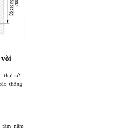
 vòi
t thự sử
các thông
n tắm nằm