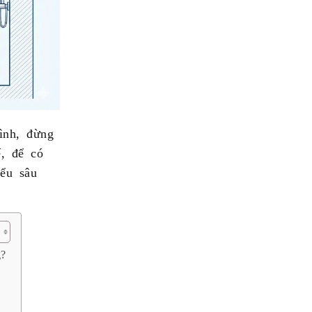
ình, đừng
ế, để có
ểu sâu
g?