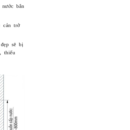
n nước bắn
 cản trở
đẹp sẽ bị
, thiếu