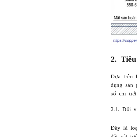
2. Tiêu
Dựa trên k
dụng sản 
số chi tiế
2.1. Đối v
Đây là lo
đặt sát tư