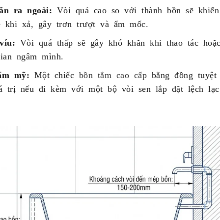
ắn ra ngoài:
Vòi quá cao so với thành bồn sẽ khiế
e khi xả, gây trơn trượt và ẩm mốc.
víu:
Vòi quá thấp sẽ gây khó khăn khi thao tác hoặc
ian ngâm mình.
ẩm mỹ:
Một chiếc
bồn tắm cao cấp
bằng đồng tuyệt 
á trị nếu đi kèm với một bộ vòi sen lắp đặt lệch lạc