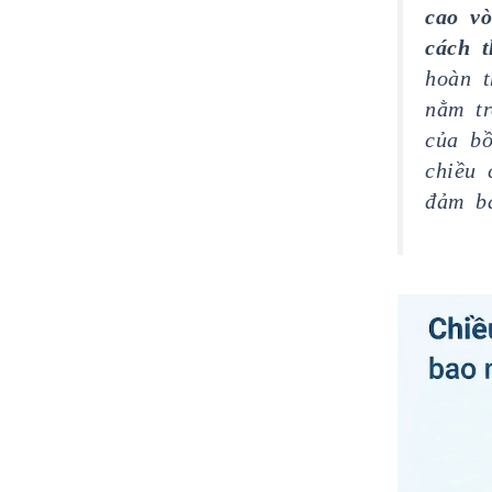
cao vò
cách 
hoàn t
nằm t
của bồ
chiều 
đảm bả