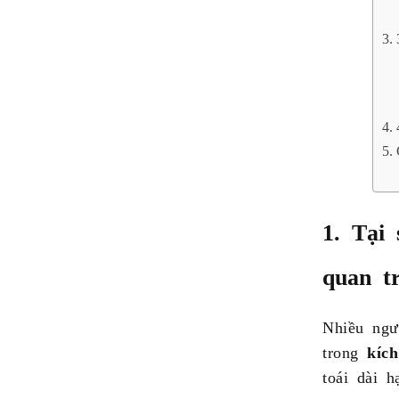
1. Tại 
quan t
Nhiều ngư
trong
kích
toái dài h