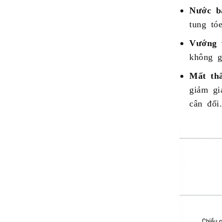
Nước b
tung tó
Vướng 
không g
Mất th
giảm gi
cân đối.