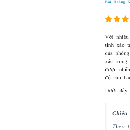
Bởi
Hoàng 
Với nhiều
tinh xảo 
của phòng
xác trong
được nhiề
độ cao ba
Dưới đây 
Chiều
Theo t