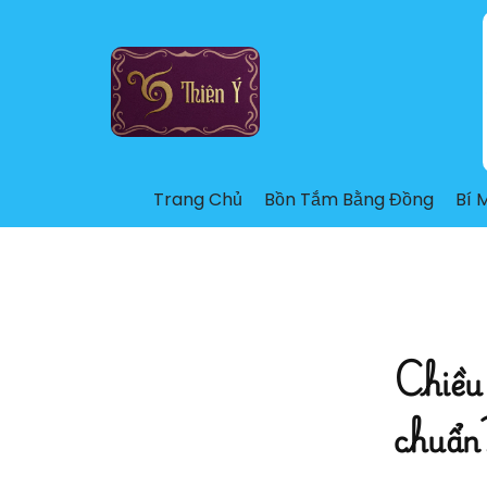
Nhảy
tới
nội
dung
Trang Chủ
Bồn Tắm Bằng Đồng
Bí 
Chiều 
chuẩn