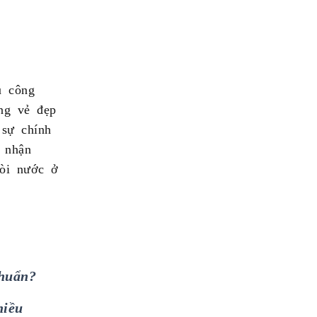
ủ công
ằng vẻ đẹp
sự chính
i nhận
vòi nước ở
huẩn?
hiều