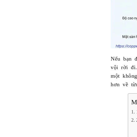
Nếu bạn 
vội rời đ
một không
hơn về từ
M